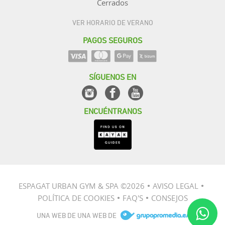
Cerrados
VER HORARIO DE VERANO
PAGOS SEGUROS
SÍGUENOS EN
ENCUÉNTRANOS
ESPAGAT URBAN GYM & SPA ©2026
AVISO LEGAL
●
●
POLÍTICA DE COOKIES
FAQ'S
CONSEJOS
●
●
UNA WEB DE UNA WEB DE