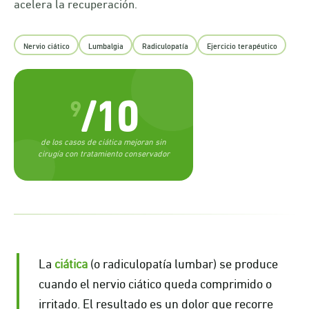
acelera la recuperación.
Nervio ciático
Lumbalgia
Radiculopatía
Ejercicio terapéutico
/10
9
de los casos de ciática mejoran sin
cirugía con tratamiento conservador
La
ciática
(o radiculopatía lumbar) se produce
cuando el nervio ciático queda comprimido o
irritado. El resultado es un dolor que recorre