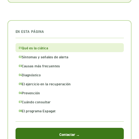
EN ESTA PÁGINA
Qué es la ciática
01
Síntomas y señales de alerta
02
Causas más frecuentes
03
Diagnóstico
04
El ejercicio en la recuperación
05
Prevención
06
Cuándo consultar
07
El programa Espagat
08
Contactar →