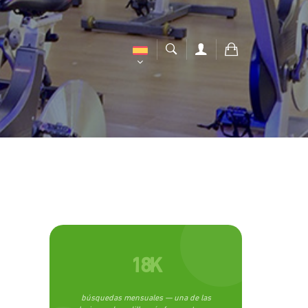
18K
búsquedas mensuales — una de las