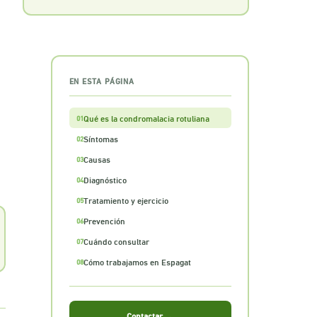
EN ESTA PÁGINA
Qué es la condromalacia rotuliana
01
Síntomas
02
Causas
03
Diagnóstico
04
Tratamiento y ejercicio
05
Prevención
06
Cuándo consultar
07
Cómo trabajamos en Espagat
08
Contactar →