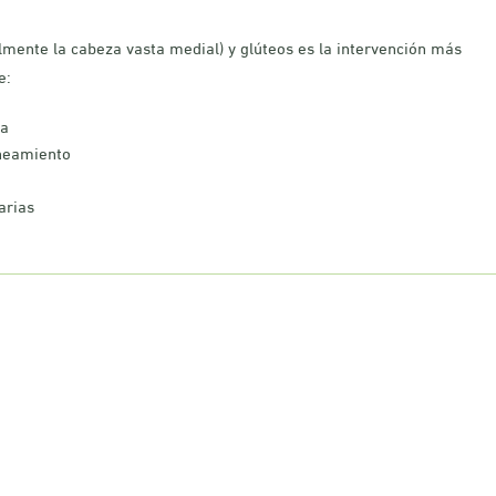
almente la cabeza vasta medial) y glúteos es la intervención más
e:
da
ineamiento
arias